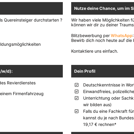
Nutze deine Chance, um im S
s Quereinsteiger durchstarten ?
Wir haben viele Möglichkeiten fü
können wir dir zu deiner Traumst
Blitzbewerbung per
WhatsApp
Bewirb dich noch heute auf die
ildungsmöglichkeiten
Kontaktiere uns einfach.
/w/d):
Dein Profil
des Revierdienstes
Deutschkenntnisse in Wort
Einwandfreies, polizeilic
 einem Firmenfahrzeug
Unterrichtung oder Sach
wir bilden aus)
Falls du eine Fachkraft fü
kannst du je nach Bundes
19,17 € rechnen*