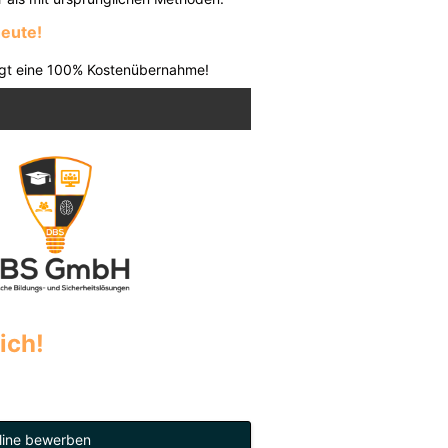
heute!
olgt eine 100% Kostenübernahme!
ich!
line bewerben