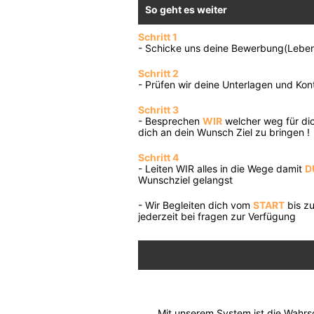
So geht es weiter
Schritt 1
- Schicke uns deine Bewerbung(Lebens
Schritt 2
- Prüfen wir deine Unterlagen und Kon
Schritt 3
- Besprechen
WIR
welcher weg für d
dich an dein Wunsch Ziel zu bringen !
Schritt 4
- Leiten WIR alles in die Wege damit
D
Wunschziel gelangst
- Wir Begleiten dich vom
START
bis 
jederzeit bei fragen zur Verfügung
Mit unserem System ist die Wahrsc