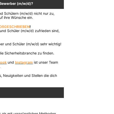
 Bewerber (m/w/d)?
d Schülern (m/w/d) nicht nur zu,
uf ihre Wünsche ein.
OßGESCHRIEBEN
!
nd Schüler (m/w/d) zufrieden sind,
er und Schüler (m/w/d) sehr wichtig!
die Sicherheitsbranche zu finden.
book
und
Instagram
ist unser Team
.
s, Neuigkeiten und Stellen die dich
r als mit ursprünglichen Methoden.