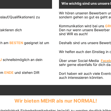
Wie wichtig sind uns unsere
Wir hören unseren Bewerbern un
lauf/Qualifikationen) zu
sondern gehen so gut es geht a
Kommunikation wird bei uns
GR
taktieren dich
Den nur wenn unsere Bewerber u
sind WIR es auch!
ich am
BESTEN
geeignet ist um
Deshalb sind uns unsere Bewerb
Wir helfen euch den Einstieg in 
U
schnellstmöglich an dein
Über unser Social-Media
Face
sehr gerne ebenfalls für dich da
zum
ENDE
und stehen DIR
Dort haben wir auch viele Event
auch interessieren könnten.
Wir bieten MEHR als nur NORMAL!
heinlichkeit Sicherheitsmitarbeiter (m/w/d) zu werden deutlich höhe