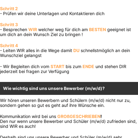
Schritt 2
- Prüfen wir deine Unterlagen und Kontaktieren dich
Schritt 3
- Besprechen
WIR
welcher weg für dich am
BESTEN
geeignet ist
um dich an dein Wunsch Ziel zu bringen !
Schritt 4
- Leiten WIR alles in die Wege damit
DU
schnellstmöglich an dein
Wunschziel gelangst
- Wir Begleiten dich vom
START
bis zum
ENDE
und stehen DIR
jederzeit bei fragen zur Verfügung
Wie wichtig sind uns unsere Bewerber (m/w/d)?
Wir hören unseren Bewerbern und Schülern (m/w/d) nicht nur zu,
sondern gehen so gut es geht auf ihre Wünsche ein.
Kommunikation wird bei uns
GROßGESCHRIEBEN
!
Den nur wenn unsere Bewerber und Schüler (m/w/d) zufrieden sind,
sind WIR es auch!
Deshalb sind uns unsere Bewerber und Schüler (m/w/d) sehr