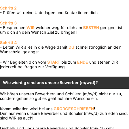
Schritt 2
- Prüfen wir deine Unterlagen und Kontaktieren dich
Schritt 3
- Besprechen
WIR
welcher weg für dich am
BESTEN
geeignet ist
um dich an dein Wunsch Ziel zu bringen !
Schritt 4
- Leiten WIR alles in die Wege damit
DU
schnellstmöglich an dein
Wunschziel gelangst
- Wir Begleiten dich vom
START
bis zum
ENDE
und stehen DIR
jederzeit bei fragen zur Verfügung
Wie wichtig sind uns unsere Bewerber (m/w/d)?
Wir hören unseren Bewerbern und Schülern (m/w/d) nicht nur zu,
sondern gehen so gut es geht auf ihre Wünsche ein.
Kommunikation wird bei uns
GROßGESCHRIEBEN
!
Den nur wenn unsere Bewerber und Schüler (m/w/d) zufrieden sind,
sind WIR es auch!
Deshalb sind uns unsere Bewerber und Schüler (m/w/d) sehr